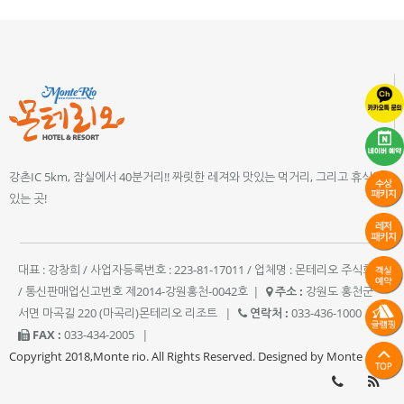
강촌IC 5km, 잠실에서 40분거리!! 짜릿한 레져와 맛있는 먹거리, 그리고 휴식이
있는 곳!
대표 : 강창희 / 사업자등록번호 : 223-81-17011 / 업체명 : 몬테리오 주식회사
/ 통신판매업신고번호 제2014-강원홍천-0042호
|
주소 :
강원도 홍천군
서면 마곡길 220 (마곡리)몬테리오 리조트
|
연락처 :
033-436-1000
|
FAX :
033-434-2005
|
Copyright 2018,Monte rio. All Rights Reserved. Designed by Monte rio.