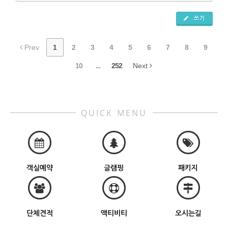
쓰기
Prev
1
2
3
4
5
6
7
8
9
10
...
252
Next
QUICK MENU
객실예약
글램핑
패키지
단체견적
액티비티
오시는길