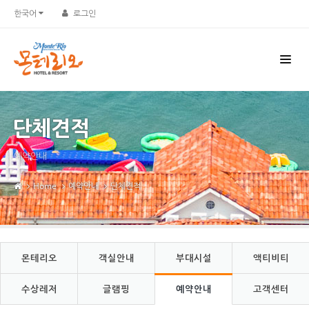
Sketchbook5, 스케치북5
Sketchbook5, 스케치북5
한국어
로그인
단체견적
예약안내
Home
예약안내
단체견적
몬테리오
객실안내
부대시설
액티비티
수상레저
글램핑
예약안내
고객센터