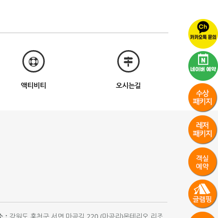
액티비티
오시는길
 :
강원도 홍천군 서면 마곡길 220 (마곡리)몬테리오 리조