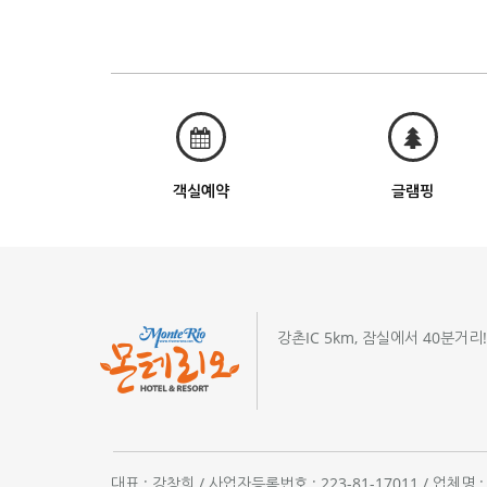
객실예약
글램핑
강촌IC 5km, 잠실에서 40분거리
대표 : 강창희 / 사업자등록번호 : 223-81-17011 / 업