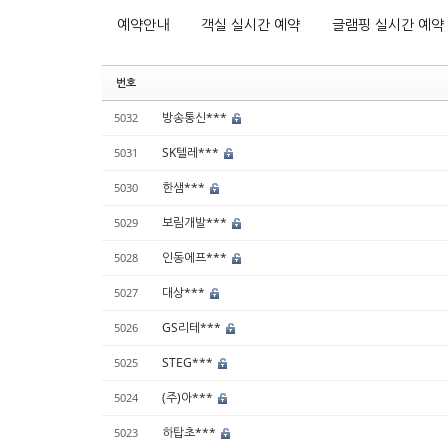
예약안내
객실 실시간 예약
글램핑 실시간 예약
번호
방송통신***
5032
SK텔레***
5031
한샘***
5030
보림개발***
5029
인동에프***
5028
대상***
5027
GS리테***
5026
STEG***
5025
(주)아***
5024
하탑초***
5023