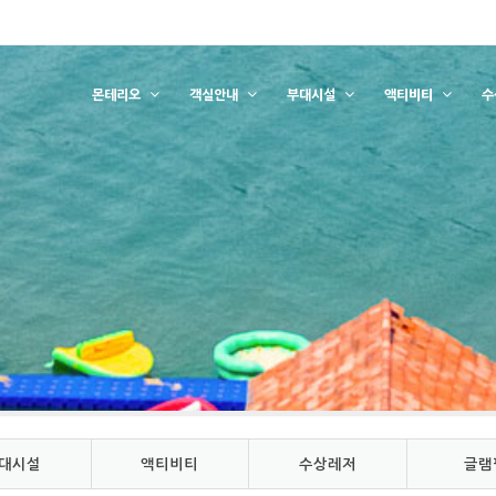
몬테리오
객실안내
부대시설
액티비티
수
대시설
액티비티
수상레저
글램