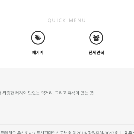
QUICK MENU
패키지
단체견적
!! 짜릿한 레져와 맛있는 먹거리, 그리고 휴식이 있는 곳!
체명 : 몬테리오 주식회사 / 통신판매업신고번호 제2014-강원홍천-0042호
|
주소