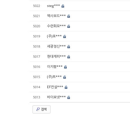
steg***
5022
엑사보드***
5021
수련회모***
5020
(주)포***
5019
세광정신***
5018
현대캐피***
5017
이지팜***
5016
(주)트***
5015
EF컨설***
5014
바이오넷***
5013
검색