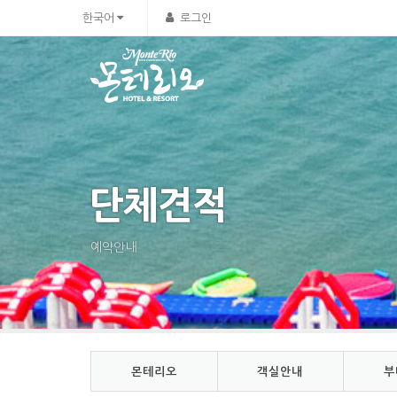
Sketchbook5, 스케치북5
Sketchbook5, 스케치북5
한국어
로그인
단체견적
예약안내
몬테리오
객실안내
부