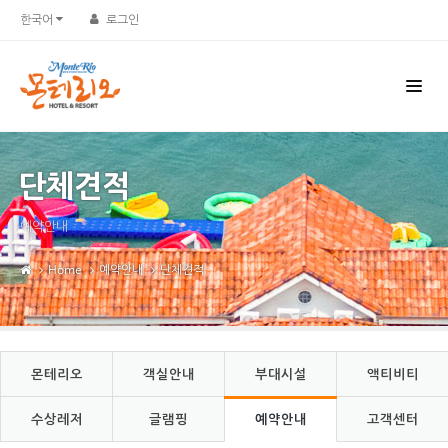
Sketchbook5, 스케치북5
Sketchbook5, 스케치북5
한국어
로그인
단체견적
예약안내
Home
예약안내
단체견적
몬테리오
객실안내
부대시설
액티비티
수상레저
글램핑
예약안내
고객센터