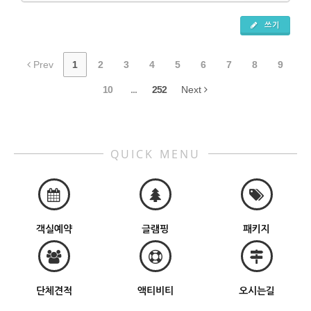
쓰기
Prev
1
2
3
4
5
6
7
8
9
10
...
252
Next
QUICK MENU
객실예약
글램핑
패키지
단체견적
액티비티
오시는길