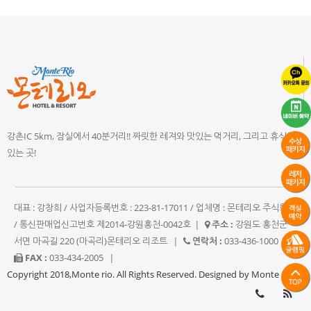
강촌IC 5km, 잠실에서 40분거리!! 짜릿한 레져와 맛있는 먹거리, 그리고 휴식이
있는 곳!
대표 : 강창희 / 사업자등록번호 : 223-81-17011 / 업체명 : 몬테리오 주식회사
/ 통신판매업신고번호 제2014-강원홍천-0042호
|
주소 :
강원도 홍천군
서면 마곡길 220 (마곡리)몬테리오 리조트
|
연락처 :
033-436-1000
|
FAX :
033-434-2005
|
Copyright 2018,Monte rio. All Rights Reserved. Designed by Monte rio.