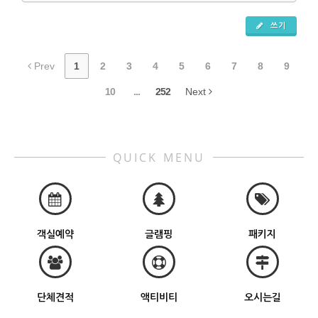
쓰기
Prev
1
2
3
4
5
6
7
8
9
10
...
252
Next
QUICK MENU
객실예약
글램핑
패키지
단체견적
액티비티
오시는길