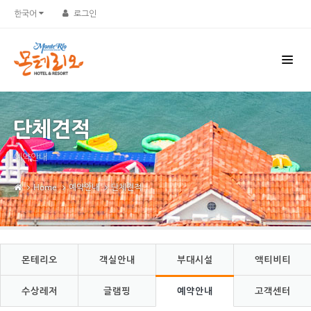
Sketchbook5, 스케치북5
Sketchbook5, 스케치북5
한국어
로그인
단체견적
예약안내
Home
예약안내
단체견적
몬테리오
객실안내
부대시설
액티비티
수상레저
글램핑
예약안내
고객센터