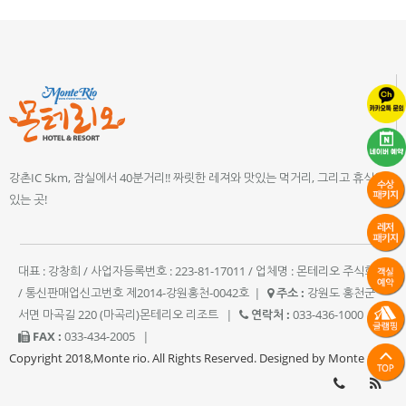
강촌IC 5km, 잠실에서 40분거리!! 짜릿한 레져와 맛있는 먹거리, 그리고 휴식이
있는 곳!
대표 : 강창희 / 사업자등록번호 : 223-81-17011 / 업체명 : 몬테리오 주식회사
/ 통신판매업신고번호 제2014-강원홍천-0042호
|
주소 :
강원도 홍천군
서면 마곡길 220 (마곡리)몬테리오 리조트
|
연락처 :
033-436-1000
|
FAX :
033-434-2005
|
Copyright 2018,Monte rio. All Rights Reserved. Designed by Monte rio.