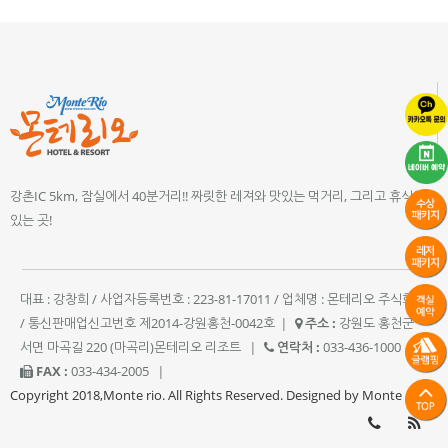
강촌IC 5km, 잠실에서 40분거리!! 짜릿한 레져와 맛있는 먹거리, 그리고 휴식이
있는 곳!
대표 : 강창희 / 사업자등록번호 : 223-81-17011 / 업체명 : 몬테리오 주식회사
/ 통신판매업신고번호 제2014-강원홍천-0042호
|
주소 :
강원도 홍천군
서면 마곡길 220 (마곡리)몬테리오 리조트
|
연락처 :
033-436-1000
|
FAX :
033-434-2005
|
Copyright 2018,Monte rio. All Rights Reserved. Designed by Monte rio.