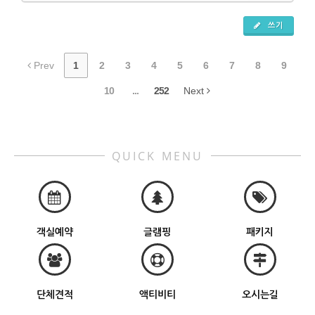
쓰기
Prev
1
2
3
4
5
6
7
8
9
10
...
252
Next
QUICK MENU
객실예약
글램핑
패키지
단체견적
액티비티
오시는길