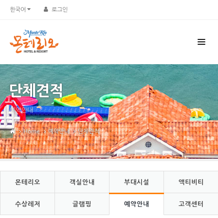
Sketchbook5, 스케치북5
Sketchbook5, 스케치북5
한국어
로그인
단체견적
예약안내
Home
예약안내
단체견적
몬테리오
객실안내
부대시설
액티비티
수상레저
글램핑
예약안내
고객센터