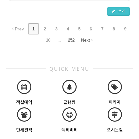
쓰기
Prev
1
2
3
4
5
6
7
8
9
10
...
252
Next
QUICK MENU
객실예약
글램핑
패키지
단체견적
액티비티
오시는길