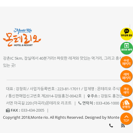
강촌IC 5km, 잠실에서 40분거리!! 짜릿한 레져와 맛있는 먹거리, 그리고 휴식이
있는 곳!
대표 : 강창희 / 사업자등록번호 : 223-81-17011 / 업체명 : 몬테리오 주식회사
/ 통신판매업신고번호 제2014-강원홍천-0042호
|
주소 :
강원도 홍천군
서면 마곡길 220 (마곡리)몬테리오 리조트
|
연락처 :
033-436-1000
|
FAX :
033-434-2005
|
Copyright 2018,Monte rio. All Rights Reserved. Designed by Monte rio.