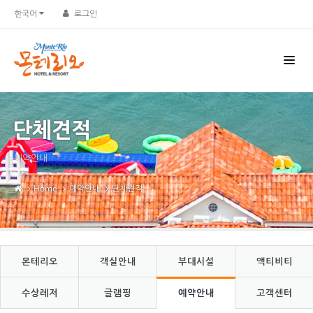
Sketchbook5, 스케치북5
Sketchbook5, 스케치북5
한국어
로그인
단체견적
예약안내
Home
예약안내
단체견적
몬테리오
객실안내
부대시설
액티비티
수상레저
글램핑
예약안내
고객센터