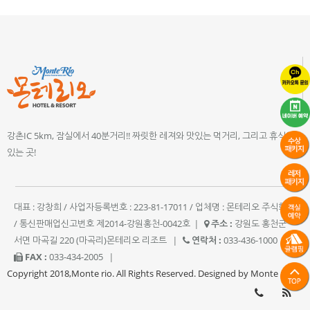
강촌IC 5km, 잠실에서 40분거리!! 짜릿한 레져와 맛있는 먹거리, 그리고 휴식이
있는 곳!
대표 : 강창희 / 사업자등록번호 : 223-81-17011 / 업체명 : 몬테리오 주식회사
/ 통신판매업신고번호 제2014-강원홍천-0042호
|
주소 :
강원도 홍천군
서면 마곡길 220 (마곡리)몬테리오 리조트
|
연락처 :
033-436-1000
|
FAX :
033-434-2005
|
Copyright 2018,Monte rio. All Rights Reserved. Designed by Monte rio.