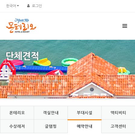
Sketchbook5, 스케치북5
Sketchbook5, 스케치북5
한국어
로그인
단체견적
예약안내
Home
예약안내
단체견적
몬테리오
객실안내
부대시설
액티비티
수상레저
글램핑
예약안내
고객센터