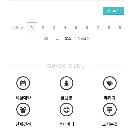
쓰기
Prev
1
2
3
4
5
6
7
8
9
10
...
252
Next
QUICK MENU
객실예약
글램핑
패키지
단체견적
액티비티
오시는길