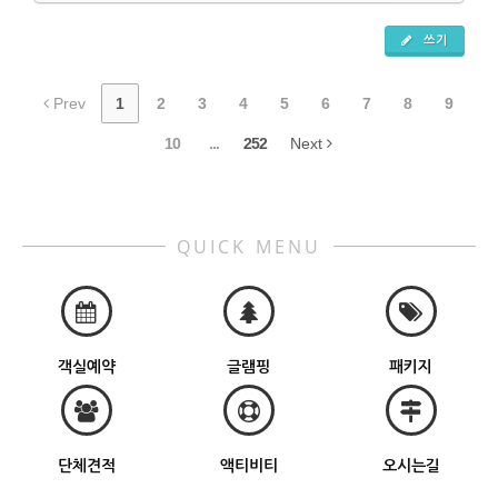
쓰기
Prev
1
2
3
4
5
6
7
8
9
10
...
252
Next
QUICK MENU
객실예약
글램핑
패키지
단체견적
액티비티
오시는길