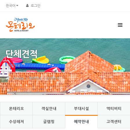
Sketchbook5, 스케치북5
Sketchbook5, 스케치북5
한국어
로그인
단체견적
예약안내
Home
예약안내
단체견적
몬테리오
객실안내
부대시설
액티비티
수상레저
글램핑
예약안내
고객센터