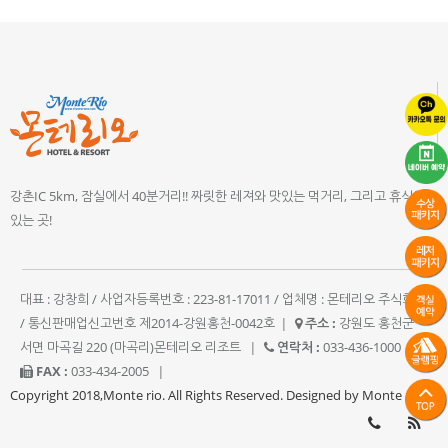
강촌IC 5km, 잠실에서 40분거리!! 짜릿한 레져와 맛있는 먹거리, 그리고 휴식이
있는 곳!
대표 : 강창희 / 사업자등록번호 : 223-81-17011 / 업체명 : 몬테리오 주식회사
/ 통신판매업신고번호 제2014-강원홍천-0042호
|
주소 :
강원도 홍천군
서면 마곡길 220 (마곡리)몬테리오 리조트
|
연락처 :
033-436-1000
|
FAX :
033-434-2005
|
Copyright 2018,Monte rio. All Rights Reserved. Designed by Monte rio.