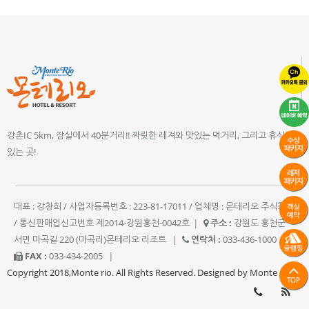
강촌IC 5km, 잠실에서 40분거리!! 짜릿한 레져와 맛있는 먹거리, 그리고 휴식이
있는 곳!
대표 : 강창희 / 사업자등록번호 : 223-81-17011 / 업체명 : 몬테리오 주식회사
/ 통신판매업신고번호 제2014-강원홍천-0042호
|
주소 :
강원도 홍천군
서면 마곡길 220 (마곡리)몬테리오 리조트
|
연락처 :
033-436-1000
|
FAX :
033-434-2005
|
Copyright 2018,Monte rio. All Rights Reserved. Designed by Monte rio.