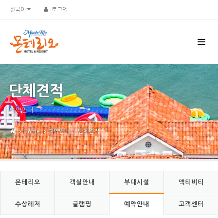
Sketchbook5, 스케치북5
Sketchbook5, 스케치북5
한국어
로그인
단체견적
예약안내
Home
예약안내
단체견적
몬테리오
객실안내
부대시설
액티비티
수상레저
글램핑
예약안내
고객센터