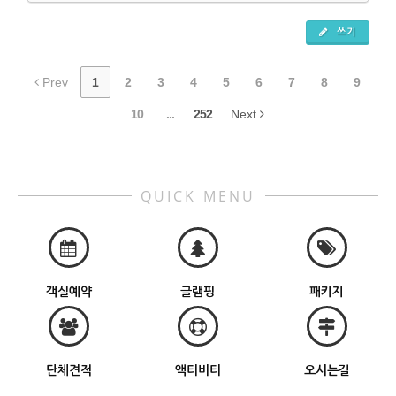
쓰기
Prev
1
2
3
4
5
6
7
8
9
10
...
252
Next
QUICK MENU
객실예약
글램핑
패키지
단체견적
액티비티
오시는길