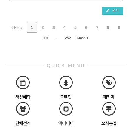
쓰기
Prev
1
2
3
4
5
6
7
8
9
10
...
252
Next
QUICK MENU
객실예약
글램핑
패키지
단체견적
액티비티
오시는길