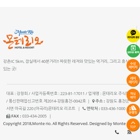
강촌IC 5km, 잠실에서 40분거리!! 짜릿한 레져와 맛있는 먹거리, 그리고 휴식이
있는 곳!
대표 : 강창희 / 사업자등록번호 : 223-81-17011 / 업체명 : 몬테리오 주식회사
/ 통신판매업신고번호 제2014-강원홍천-0042호
|
주소 :
강원도 홍천군
서면 마곡길 220 (마곡리)몬테리오 리조트
|
연락처 :
033-436-1000
|
FAX :
033-434-2005
|
Copyright 2018,Monte rio. All Rights Reserved. Designed by Monte rio.