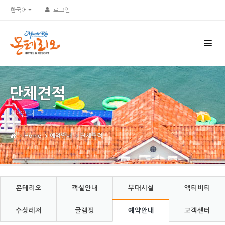
Sketchbook5, 스케치북5
Sketchbook5, 스케치북5
한국어
로그인
단체견적
예약안내
Home
예약안내
단체견적
몬테리오
객실안내
부대시설
액티비티
수상레저
글램핑
예약안내
고객센터