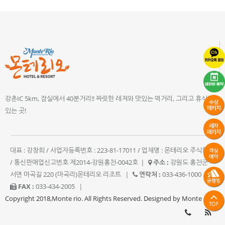
강촌IC 5km, 잠실에서 40분거리!! 짜릿한 레져와 맛있는 먹거리, 그리고 휴식이
있는 곳!
대표 : 강창희 / 사업자등록번호 : 223-81-17011 / 업체명 : 몬테리오 주식회사
/ 통신판매업신고번호 제2014-강원홍천-0042호
|
주소 :
강원도 홍천군
서면 마곡길 220 (마곡리)몬테리오 리조트
|
연락처 :
033-436-1000
|
FAX :
033-434-2005
|
Copyright 2018,Monte rio. All Rights Reserved. Designed by Monte rio.