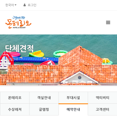
Sketchbook5, 스케치북5
Sketchbook5, 스케치북5
한국어
로그인
단체견적
예약안내
Home
예약안내
단체견적
몬테리오
객실안내
부대시설
액티비티
수상레저
글램핑
예약안내
고객센터