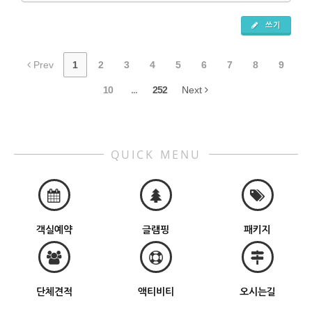
쓰기
Prev
1
2
3
4
5
6
7
8
9
10
...
252
Next
QUICK MENU
객실예약
글램핑
패키지
단체견적
액티비티
오시는길