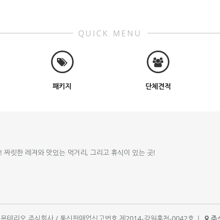
QUICK MENU
패키지
단체견적
!! 짜릿한 레져와 맛있는 먹거리, 그리고 휴식이 있는 곳!
체명 : 몬테리오 주식회사 / 통신판매업신고번호 제2014-강원홍천-0042호
|
주소