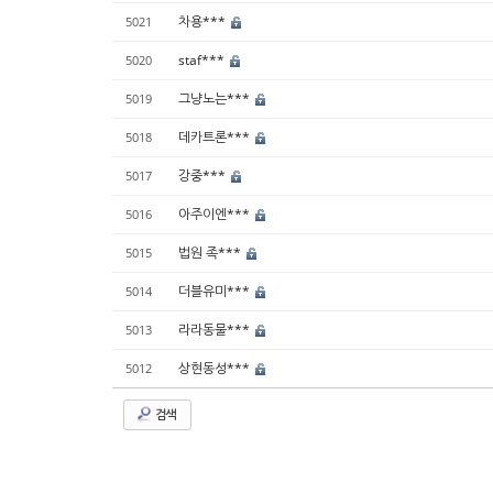
차용***
5021
staf***
5020
그냥노는***
5019
데카트론***
5018
강중***
5017
아주이엔***
5016
법원 족***
5015
더블유미***
5014
라라동물***
5013
상현동성***
5012
검색