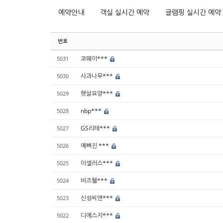
예약안내
객실 실시간 예약
글램핑 실시간 예약
번호
코웨이***
5031
사과나무***
5030
햇살요양***
5029
nbp***
5028
GS리테***
5027
예뻐진 ***
5026
이셀러스***
5025
비즈웰***
5024
신성씨앤***
5023
디에스지***
5022