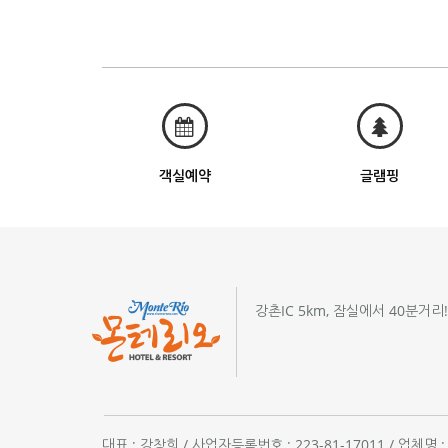
객실예약
글램핑
강촌IC 5km, 잠실에서 40분거리
대표 : 강창희 / 사업자등록번호 : 223-81-17011 / 업