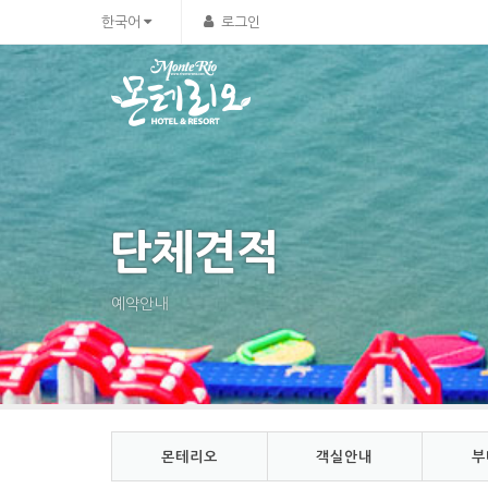
Sketchbook5, 스케치북5
Sketchbook5, 스케치북5
한국어
로그인
단체견적
예약안내
몬테리오
객실안내
부