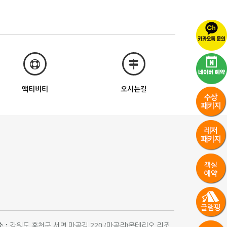
액티비티
오시는길
 :
강원도 홍천군 서면 마곡길 220 (마곡리)몬테리오 리조