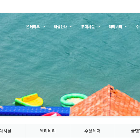
몬테리오
객실안내
부대시설
액티비티
수
대시설
액티비티
수상레저
글램