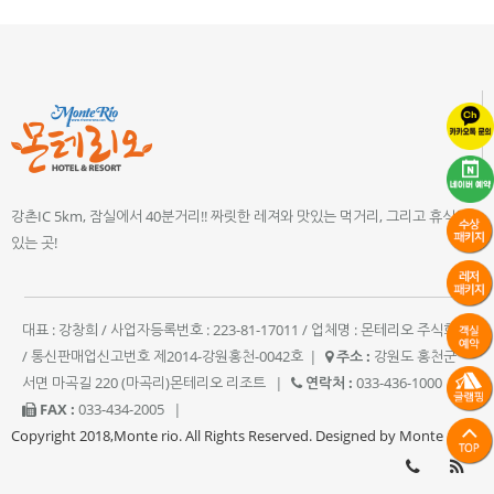
강촌IC 5km, 잠실에서 40분거리!! 짜릿한 레져와 맛있는 먹거리, 그리고 휴식이
있는 곳!
대표 : 강창희 / 사업자등록번호 : 223-81-17011 / 업체명 : 몬테리오 주식회사
/ 통신판매업신고번호 제2014-강원홍천-0042호
|
주소 :
강원도 홍천군
서면 마곡길 220 (마곡리)몬테리오 리조트
|
연락처 :
033-436-1000
|
FAX :
033-434-2005
|
Copyright 2018,Monte rio. All Rights Reserved. Designed by Monte rio.