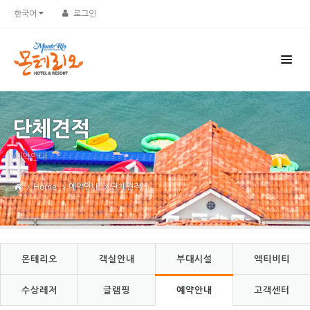
Sketchbook5, 스케치북5
Sketchbook5, 스케치북5
한국어
로그인
단체견적
예약안내
Home
예약안내
단체견적
몬테리오
객실안내
부대시설
액티비티
수상레저
글램핑
예약안내
고객센터