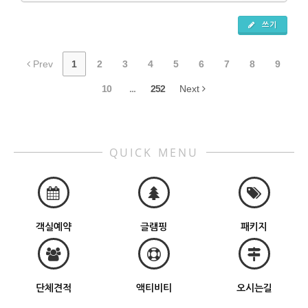
쓰기
Prev
1
2
3
4
5
6
7
8
9
10
...
252
Next
QUICK MENU
객실예약
글램핑
패키지
단체견적
액티비티
오시는길