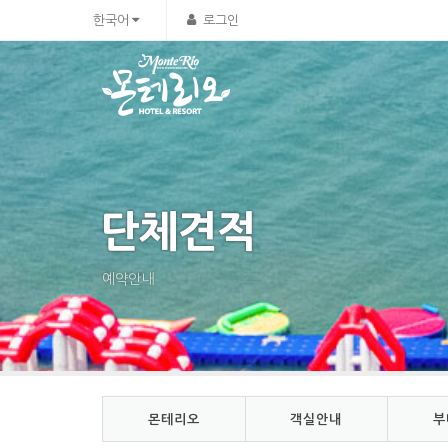
Sketchbook5, 스케치북5
Sketchbook5, 스케치북5
한국어
로그인
단체견적
예약안내
몬테리오
객실안내
부