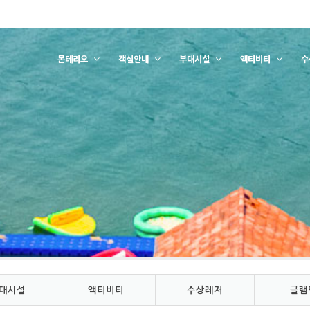
몬테리오
객실안내
부대시설
액티비티
수
대시설
액티비티
수상레저
글램