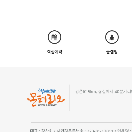
객실예약
글램핑
강촌IC 5km, 잠실에서 40분거리
대표 : 강창희 / 사업자등록번호 : 223-81-17011 / 업