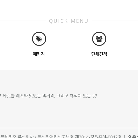
QUICK MENU
패키지
단체견적
!! 짜릿한 레져와 맛있는 먹거리, 그리고 휴식이 있는 곳!
체명 : 몬테리오 주식회사 / 통신판매업신고번호 제2014-강원홍천-0042호
|
주소