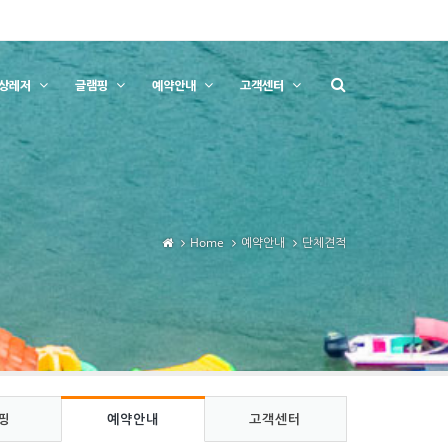
상레저
글램핑
예약안내
고객센터
Home
예약안내
단체견적
핑
예약안내
고객센터