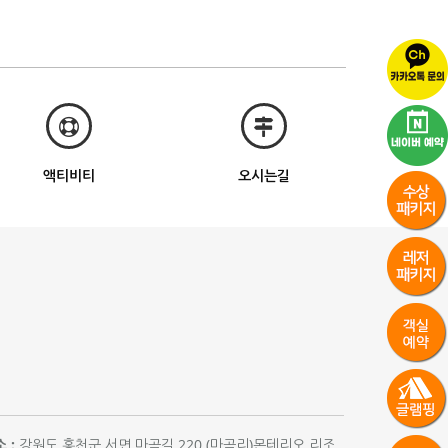
액티비티
오시는길
 :
강원도 홍천군 서면 마곡길 220 (마곡리)몬테리오 리조