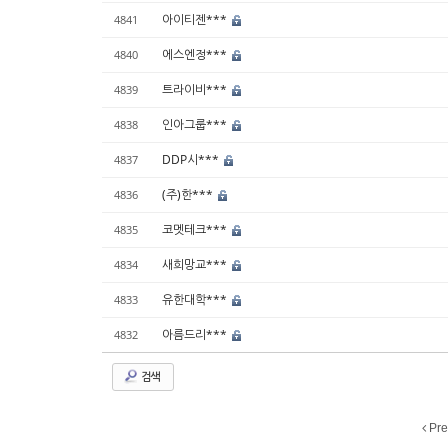
아이티젠***
4841
에스엔정***
4840
트라이비***
4839
인아그룹***
4838
DDP시***
4837
(주)한***
4836
코멧테크***
4835
새희망교***
4834
유한대학***
4833
아름드리***
4832
검색
Pre