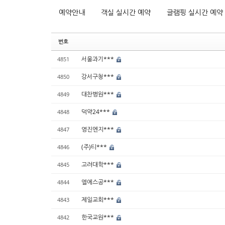
예약안내
객실 실시간 예약
글램핑 실시간 예약
번호
서울과기***
4851
강서구청***
4850
대찬병원***
4849
덕약24***
4848
영진엔지***
4847
(주)티***
4846
고려대학***
4845
엘에스공***
4844
제일교회***
4843
한국교원***
4842