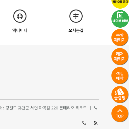
액티비티
오시는길
 :
강원도 홍천군 서면 마곡길 220 몬테리오 리조트
|