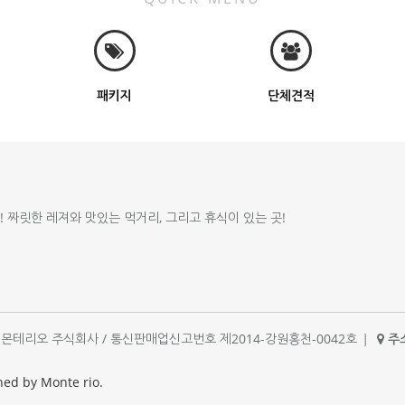
패키지
단체견적
!! 짜릿한 레져와 맛있는 먹거리, 그리고 휴식이 있는 곳!
체명 : 몬테리오 주식회사 / 통신판매업신고번호 제2014-강원홍천-0042호
|
주소
|
ned by Monte rio.