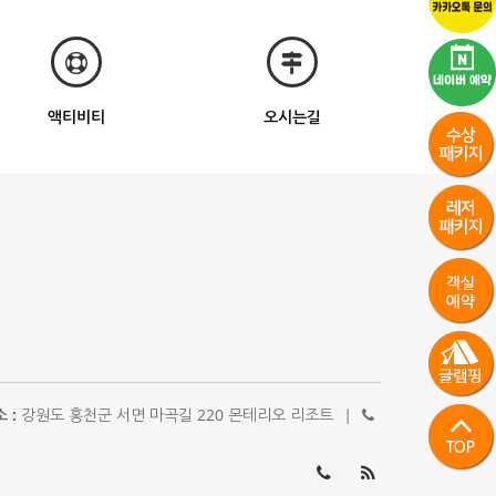
액티비티
오시는길
 :
강원도 홍천군 서면 마곡길 220 몬테리오 리조트
|