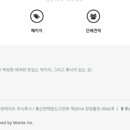
패키지
단체견적
!! 짜릿한 레져와 맛있는 먹거리, 그리고 휴식이 있는 곳!
체명 : 몬테리오 주식회사 / 통신판매업신고번호 제2014-강원홍천-0042호
|
주소
|
ned by Monte rio.