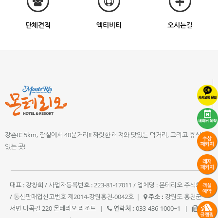
단체견적
액티비티
오시는길
강촌IC 5km, 잠실에서 40분거리!! 짜릿한 레져와 맛있는 먹거리, 그리고 휴식이
있는 곳!
대표 : 강창희 / 사업자등록번호 : 223-81-17011 / 업체명 : 몬테리오 주식회사
/ 통신판매업신고번호 제2014-강원홍천-0042호
|
주소 :
강원도 홍천군
서면 마곡길 220 몬테리오 리조트
|
연락처 :
033-436-1000~1
|