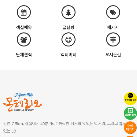
객실예약
글램핑
패키지
단체견적
액티비티
오시는길
강촌IC 5km, 잠실에서 40분거리!! 짜릿한 레져와 맛있는 먹거리, 그리고 휴식이
있는 곳!