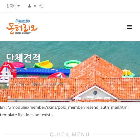
한국어
로그인
단체견적
예약안내
Home
예약안내
단체견적
Err : './modules/member/skins/polo_member/resend_auth_mail.html'
template file does not exists.
QUICK MENU