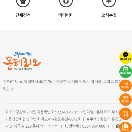
단체견적
액티비티
오시는길
강촌IC 5km, 잠실에서 40분거리!! 짜릿한 레져와 맛있는 먹거리, 그리고 휴식이
있는 곳!
대표 : 강창희 / 사업자등록번호 : 223-81-17011 / 업체명 : 몬테리오 주식회사
/ 통신판매업신고번호 제2014-강원홍천-0042호
|
주소 :
강원도 홍천군
서면 마곡길 220 몬테리오 리조트
|
연락처 :
033-436-1000~1
|