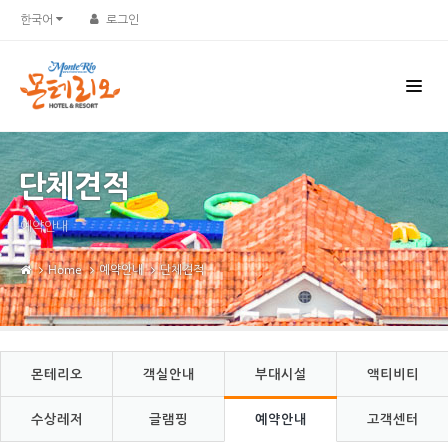
Sketchbook5, 스케치북5
Sketchbook5, 스케치북5
한국어
로그인
단체견적
예약안내
Home
예약안내
단체견적
몬테리오
객실안내
부대시설
액티비티
수상레저
글램핑
예약안내
고객센터