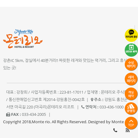
강촌IC 5km, 잠실에서 40분거리!! 짜릿한 레져와 맛있는 먹거리, 그리고 휴식이
있는 곳!
대표 : 강창희 / 사업자등록번호 : 223-81-17011 / 업체명 : 몬테리오 주식회사
/ 통신판매업신고번호 제2014-강원홍천-0042호
|
주소 :
강원도 홍천군
서면 마곡길 220 (마곡리)몬테리오 리조트
|
연락처 :
033-436-1000
|
FAX :
033-434-2005
|
Copyright 2018,Monte rio. All Rights Reserved. Designed by Monte rio.