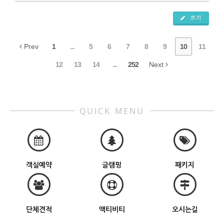
쓰기
Prev
1
...
5
6
7
8
9
10
11
12
13
14
...
252
Next
QUICK MENU
객실예약
글램핑
패키지
단체견적
액티비티
오시는길