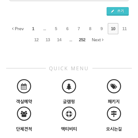
쓰기
Prev
1
...
5
6
7
8
9
10
11
12
13
14
...
252
Next
QUICK MENU
객실예약
글램핑
패키지
단체견적
액티비티
오시는길