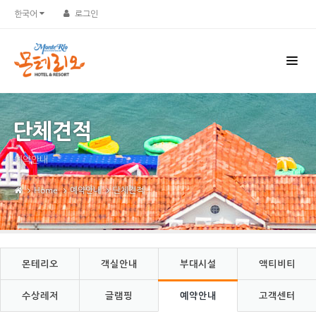
Sketchbook5, 스케치북5
Sketchbook5, 스케치북5
한국어
로그인
단체견적
예약안내
Home
예약안내
단체견적
몬테리오
객실안내
부대시설
액티비티
수상레저
글램핑
예약안내
고객센터