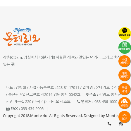
강촌IC 5km, 잠실에서 40분거리!! 짜릿한 레져와 맛있는 먹거리, 그리고 휴식이
있는 곳!
대표 : 강창희 / 사업자등록번호 : 223-81-17011 / 업체명 : 몬테리오 주식회사
/ 통신판매업신고번호 제2014-강원홍천-0042호
|
주소 :
강원도 홍천군
서면 마곡길 220 (마곡리)몬테리오 리조트
|
연락처 :
033-436-1000
|
FAX :
033-434-2005
|
Copyright 2018,Monte rio. All Rights Reserved. Designed by Monte rio.