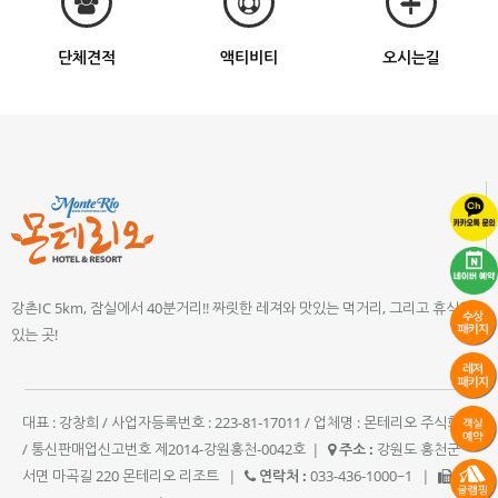
단체견적
액티비티
오시는길
강촌IC 5km, 잠실에서 40분거리!! 짜릿한 레져와 맛있는 먹거리, 그리고 휴식이
있는 곳!
대표 : 강창희 / 사업자등록번호 : 223-81-17011 / 업체명 : 몬테리오 주식회사
/ 통신판매업신고번호 제2014-강원홍천-0042호
|
주소 :
강원도 홍천군
서면 마곡길 220 몬테리오 리조트
|
연락처 :
033-436-1000~1
|