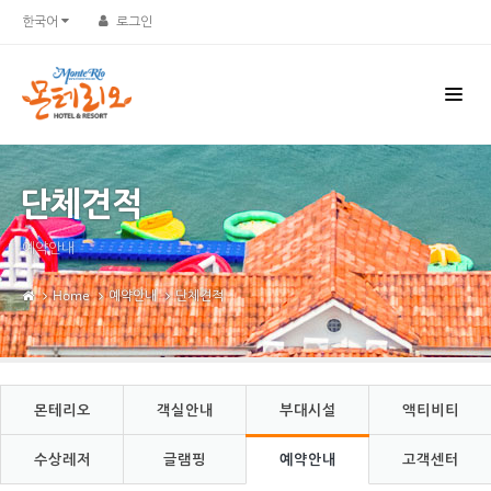
Sketchbook5, 스케치북5
Sketchbook5, 스케치북5
한국어
로그인
단체견적
예약안내
Home
예약안내
단체견적
몬테리오
객실안내
부대시설
액티비티
수상레저
글램핑
예약안내
고객센터