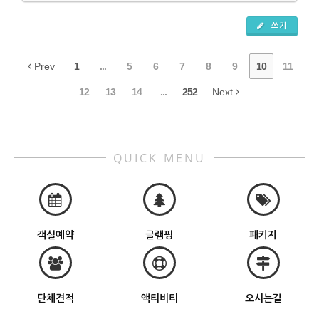
쓰기
Prev
1
...
5
6
7
8
9
10
11
12
13
14
...
252
Next
QUICK MENU
객실예약
글램핑
패키지
단체견적
액티비티
오시는길