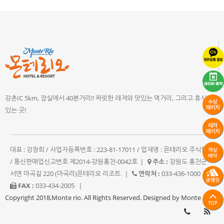
강촌IC 5km, 잠실에서 40분거리!! 짜릿한 레져와 맛있는 먹거리, 그리고 휴식이
있는 곳!
대표 : 강창희 / 사업자등록번호 : 223-81-17011 / 업체명 : 몬테리오 주식회사
/ 통신판매업신고번호 제2014-강원홍천-0042호
|
주소 :
강원도 홍천군
서면 마곡길 220 (마곡리)몬테리오 리조트
|
연락처 :
033-436-1000
|
FAX :
033-434-2005
|
Copyright 2018,Monte rio. All Rights Reserved. Designed by Monte rio.