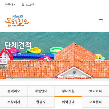
Sketchbook5, 스케치북5
Sketchbook5, 스케치북5
한국어
로그인
단체견적
예약안내
Home
예약안내
단체견적
몬테리오
객실안내
부대시설
액티비티
수상레저
글램핑
예약안내
고객센터