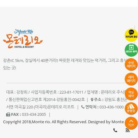
강촌IC 5km, 잠실에서 40분거리!! 짜릿한 레져와 맛있는 먹거리, 그리고 휴식이
있는 곳!
대표 : 강창희 / 사업자등록번호 : 223-81-17011 / 업체명 : 몬테리오 주식회사
/ 통신판매업신고번호 제2014-강원홍천-0042호
|
주소 :
강원도 홍천군
서면 마곡길 220 (마곡리)몬테리오 리조트
|
연락처 :
033-436-1000
|
FAX :
033-434-2005
|
Copyright 2018,Monte rio. All Rights Reserved. Designed by Monte rio.