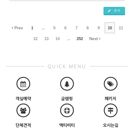
쓰기
Prev
1
...
5
6
7
8
9
10
11
12
13
14
...
252
Next
QUICK MENU
객실예약
글램핑
패키지
단체견적
액티비티
오시는길