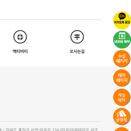
액티비티
오시는길
 :
강원도 홍천군 서면 마곡길 220 (마곡리)몬테리오 리조