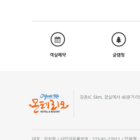
객실예약
글램핑
강촌IC 5km, 잠실에서 40분거리
대표 : 강창희 / 사업자등록번호 : 223-81-17011 / 업