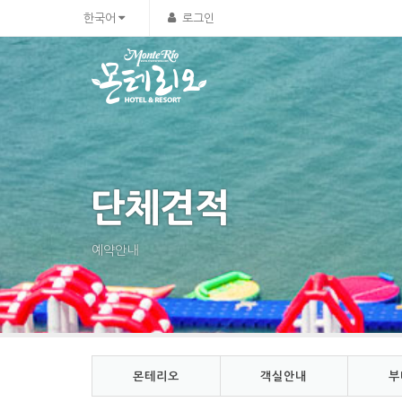
Sketchbook5, 스케치북5
Sketchbook5, 스케치북5
한국어
로그인
단체견적
예약안내
몬테리오
객실안내
부