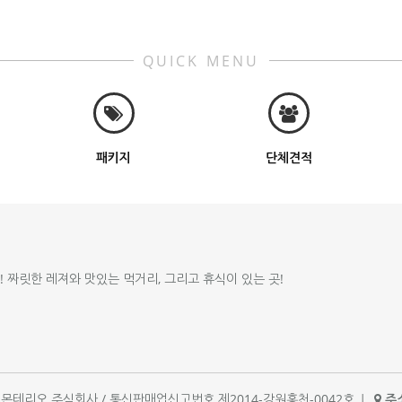
QUICK MENU
패키지
단체견적
!! 짜릿한 레져와 맛있는 먹거리, 그리고 휴식이 있는 곳!
체명 : 몬테리오 주식회사 / 통신판매업신고번호 제2014-강원홍천-0042호
|
주소