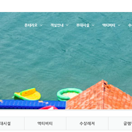
몬테리오
객실안내
부대시설
액티비티
수
대시설
액티비티
수상레저
글램