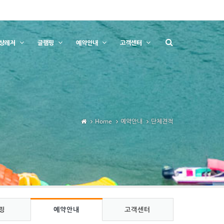
상레저
글램핑
예약안내
고객센터
Home
예약안내
단체견적
핑
예약안내
고객센터