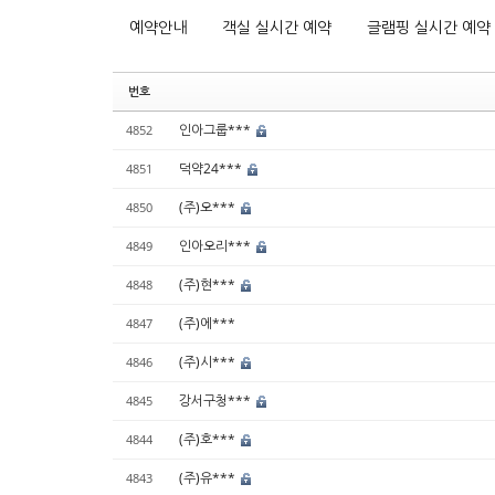
예약안내
객실 실시간 예약
글램핑 실시간 예약
번호
인아그룹***
4852
덕약24***
4851
(주)오***
4850
인아오리***
4849
(주)현***
4848
(주)에***
4847
(주)시***
4846
강서구청***
4845
(주)호***
4844
(주)유***
4843