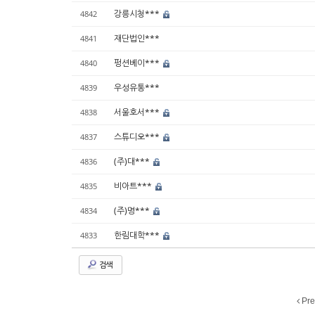
강릉시청***
4842
재단법인***
4841
펑션베이***
4840
우성유통***
4839
서울호서***
4838
스튜디오***
4837
(주)대***
4836
비아트***
4835
(주)명***
4834
한림대학***
4833
검색
Pre