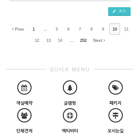
쓰기
Prev
1
...
5
6
7
8
9
10
11
12
13
14
...
252
Next
QUICK MENU
객실예약
글램핑
패키지
단체견적
액티비티
오시는길