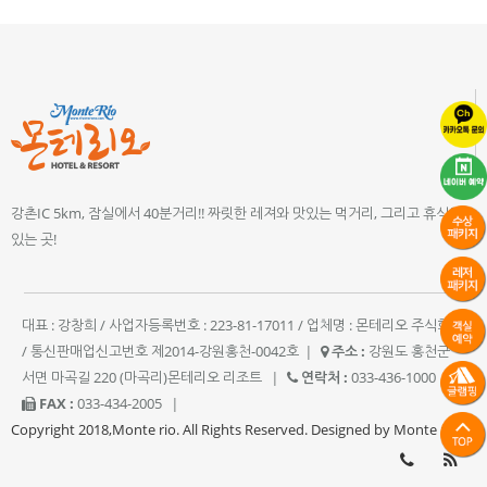
강촌IC 5km, 잠실에서 40분거리!! 짜릿한 레져와 맛있는 먹거리, 그리고 휴식이
있는 곳!
대표 : 강창희 / 사업자등록번호 : 223-81-17011 / 업체명 : 몬테리오 주식회사
/ 통신판매업신고번호 제2014-강원홍천-0042호
|
주소 :
강원도 홍천군
서면 마곡길 220 (마곡리)몬테리오 리조트
|
연락처 :
033-436-1000
|
FAX :
033-434-2005
|
Copyright 2018,Monte rio. All Rights Reserved. Designed by Monte rio.