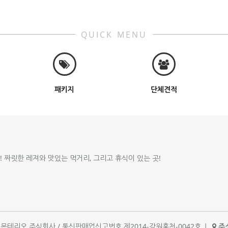
QUICK MENU
패키지
단체견적
!! 짜릿한 레져와 맛있는 먹거리, 그리고 휴식이 있는 곳!
체명 : 몬테리오 주식회사 / 통신판매업신고번호 제2014-강원홍천-0042호
|
주소