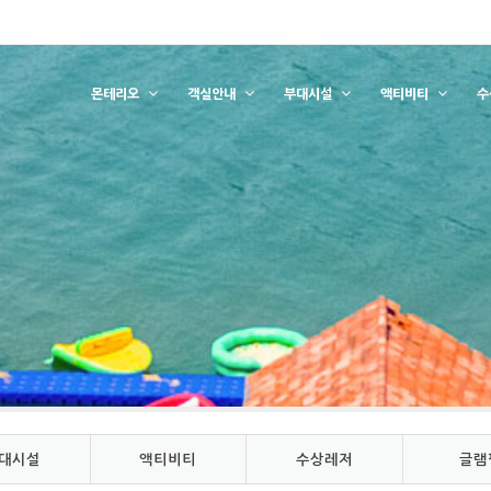
몬테리오
객실안내
부대시설
액티비티
수
대시설
액티비티
수상레저
글램