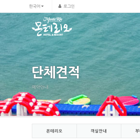
Sketchbook5, 스케치북5
Sketchbook5, 스케치북5
한국어
로그인
단체견적
예약안내
몬테리오
객실안내
부