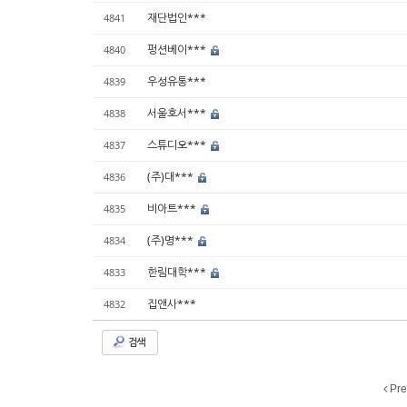
재단법인***
4841
펑션베이***
4840
우성유통***
4839
서울호서***
4838
스튜디오***
4837
(주)대***
4836
비아트***
4835
(주)명***
4834
한림대학***
4833
집앤사***
4832
검색
Pre