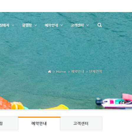
상레저
글램핑
예약안내
고객센터
Home
예약안내
단체견적
핑
예약안내
고객센터