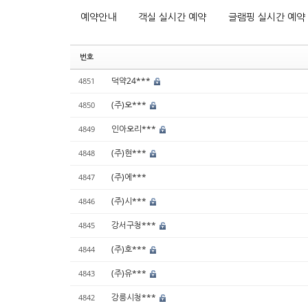
예약안내
객실 실시간 예약
글램핑 실시간 예약
번호
덕약24***
4851
(주)오***
4850
인아오리***
4849
(주)현***
4848
(주)에***
4847
(주)시***
4846
강서구청***
4845
(주)호***
4844
(주)유***
4843
강릉시청***
4842