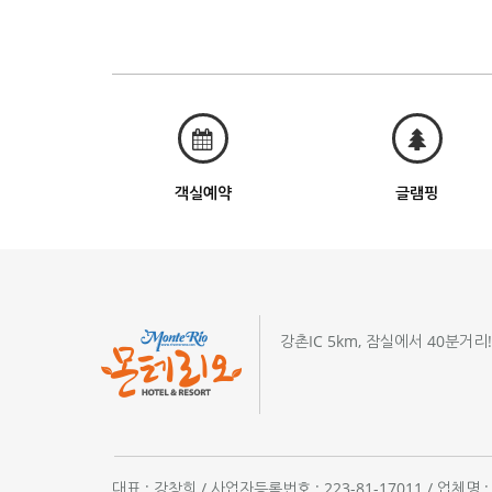
객실예약
글램핑
강촌IC 5km, 잠실에서 40분거리
대표 : 강창희 / 사업자등록번호 : 223-81-17011 / 업