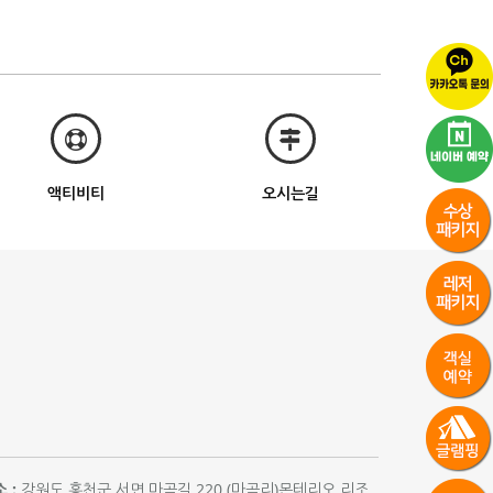
액티비티
오시는길
 :
강원도 홍천군 서면 마곡길 220 (마곡리)몬테리오 리조