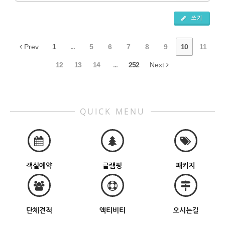
쓰기
Prev
1
...
5
6
7
8
9
10
11
12
13
14
...
252
Next
QUICK MENU
객실예약
글램핑
패키지
단체견적
액티비티
오시는길