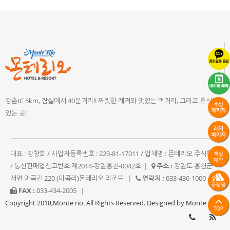
강촌IC 5km, 잠실에서 40분거리!! 짜릿한 레져와 맛있는 먹거리, 그리고 휴식이
있는 곳!
대표 : 강창희 / 사업자등록번호 : 223-81-17011 / 업체명 : 몬테리오 주식회사
/ 통신판매업신고번호 제2014-강원홍천-0042호
|
주소 :
강원도 홍천군
서면 마곡길 220 (마곡리)몬테리오 리조트
|
연락처 :
033-436-1000
|
FAX :
033-434-2005
|
Copyright 2018,Monte rio. All Rights Reserved. Designed by Monte rio.