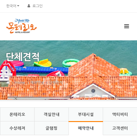
Sketchbook5, 스케치북5
Sketchbook5, 스케치북5
한국어
로그인
단체견적
예약안내
Home
예약안내
단체견적
몬테리오
객실안내
부대시설
액티비티
수상레저
글램핑
예약안내
고객센터