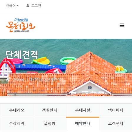
Sketchbook5, 스케치북5
Sketchbook5, 스케치북5
한국어
로그인
단체견적
예약안내
Home
예약안내
단체견적
몬테리오
객실안내
부대시설
액티비티
수상레저
글램핑
예약안내
고객센터