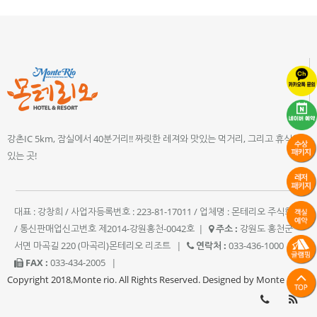
강촌IC 5km, 잠실에서 40분거리!! 짜릿한 레져와 맛있는 먹거리, 그리고 휴식이
있는 곳!
대표 : 강창희 / 사업자등록번호 : 223-81-17011 / 업체명 : 몬테리오 주식회사
/ 통신판매업신고번호 제2014-강원홍천-0042호
|
주소 :
강원도 홍천군
서면 마곡길 220 (마곡리)몬테리오 리조트
|
연락처 :
033-436-1000
|
FAX :
033-434-2005
|
Copyright 2018,Monte rio. All Rights Reserved. Designed by Monte rio.