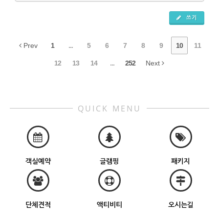
쓰기
Prev
1
...
5
6
7
8
9
10
11
12
13
14
...
252
Next
QUICK MENU
객실예약
글램핑
패키지
단체견적
액티비티
오시는길