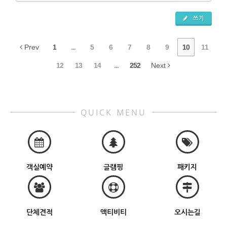
쓰기
Prev
1
...
5
6
7
8
9
10
11
12
13
14
...
252
Next
QUICK MENU
객실예약
글램핑
패키지
단체견적
액티비티
오시는길