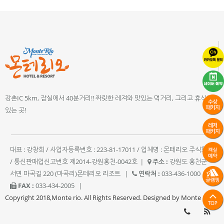
강촌IC 5km, 잠실에서 40분거리!! 짜릿한 레져와 맛있는 먹거리, 그리고 휴식이
있는 곳!
대표 : 강창희 / 사업자등록번호 : 223-81-17011 / 업체명 : 몬테리오 주식회사
/ 통신판매업신고번호 제2014-강원홍천-0042호
|
주소 :
강원도 홍천군
서면 마곡길 220 (마곡리)몬테리오 리조트
|
연락처 :
033-436-1000
|
FAX :
033-434-2005
|
Copyright 2018,Monte rio. All Rights Reserved. Designed by Monte rio.