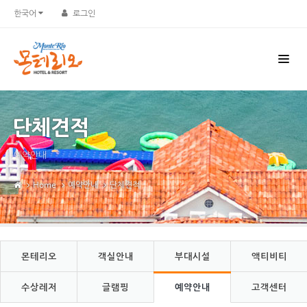
Sketchbook5, 스케치북5
Sketchbook5, 스케치북5
한국어
로그인
단체견적
예약안내
Home
예약안내
단체견적
몬테리오
객실안내
부대시설
액티비티
수상레저
글램핑
예약안내
고객센터