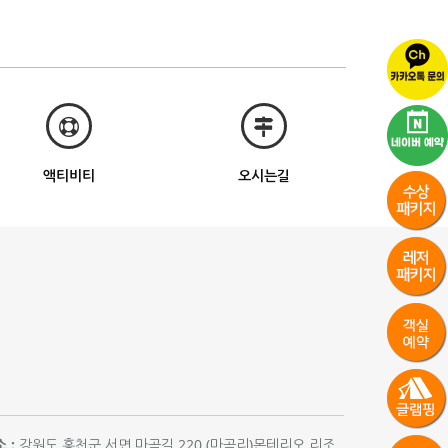
액티비티
오시는길
 :
강원도 홍천군 서면 마곡길 220 (마곡리)몬테리오 리조