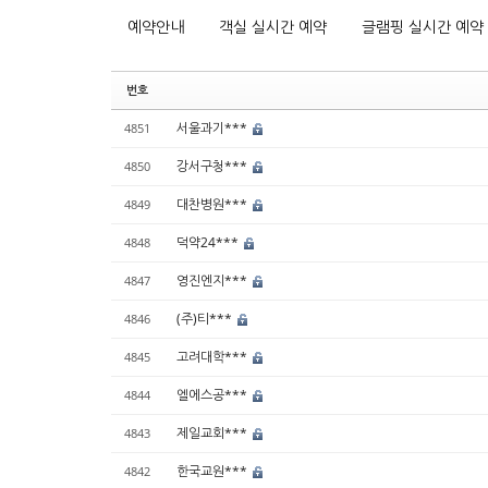
예약안내
객실 실시간 예약
글램핑 실시간 예약
번호
서울과기***
4851
강서구청***
4850
대찬병원***
4849
덕약24***
4848
영진엔지***
4847
(주)티***
4846
고려대학***
4845
엘에스공***
4844
제일교회***
4843
한국교원***
4842