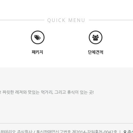
QUICK MENU
패키지
단체견적
!! 짜릿한 레져와 맛있는 먹거리, 그리고 휴식이 있는 곳!
체명 : 몬테리오 주식회사 / 통신판매업신고번호 제2014-강원홍천-0042호
|
주소