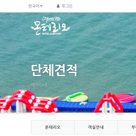
Sketchbook5, 스케치북5
Sketchbook5, 스케치북5
한국어
로그인
단체견적
예약안내
몬테리오
객실안내
부