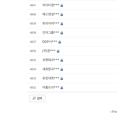
아이티젠***
4841
에스엔정***
4840
트라이비***
4839
인아그룹***
4838
DDP시***
4837
(주)한***
4836
코멧테크***
4835
새희망교***
4834
유한대학***
4833
아름드리***
4832
검색
Pre