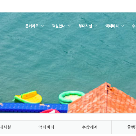
몬테리오
객실안내
부대시설
액티비티
수
대시설
액티비티
수상레저
글램