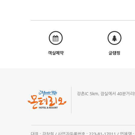
객실예약
글램핑
강촌IC 5km, 잠실에서 40분거리
대표 : 강창희 / 사업자등록번호 : 223-81-17011 / 업