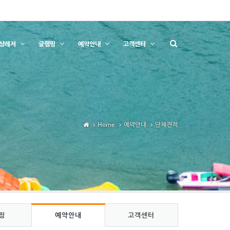
상레저
글램핑
예약안내
고객센터
Home
예약안내
단체견적
핑
예약안내
고객센터