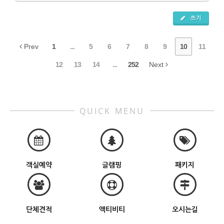
쓰기
Prev
1
...
5
6
7
8
9
10
11
12
13
14
...
252
Next
QUICK MENU
객실예약
글램핑
패키지
단체견적
액티비티
오시는길