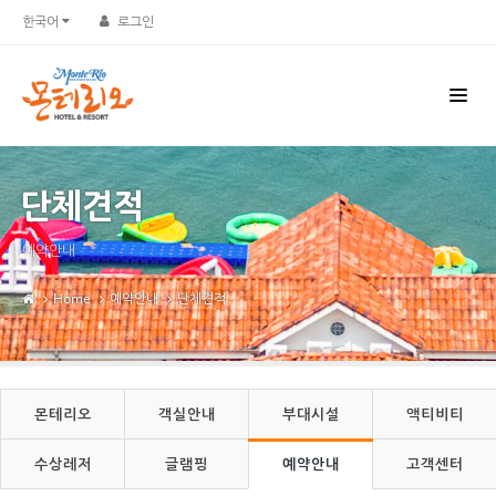
Sketchbook5, 스케치북5
Sketchbook5, 스케치북5
한국어
로그인
단체견적
예약안내
Home
예약안내
단체견적
몬테리오
객실안내
부대시설
액티비티
수상레저
글램핑
예약안내
고객센터