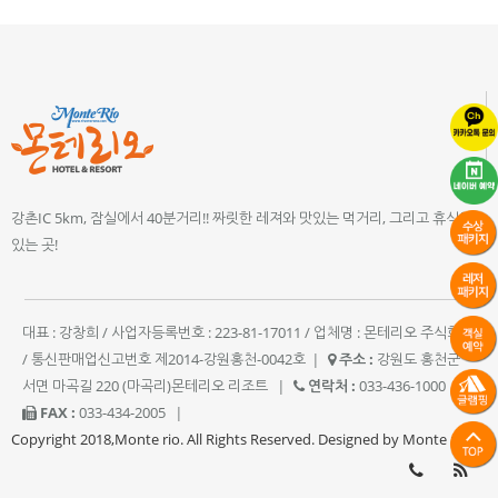
강촌IC 5km, 잠실에서 40분거리!! 짜릿한 레져와 맛있는 먹거리, 그리고 휴식이
있는 곳!
대표 : 강창희 / 사업자등록번호 : 223-81-17011 / 업체명 : 몬테리오 주식회사
/ 통신판매업신고번호 제2014-강원홍천-0042호
|
주소 :
강원도 홍천군
서면 마곡길 220 (마곡리)몬테리오 리조트
|
연락처 :
033-436-1000
|
FAX :
033-434-2005
|
Copyright 2018,Monte rio. All Rights Reserved. Designed by Monte rio.