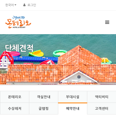
Sketchbook5, 스케치북5
Sketchbook5, 스케치북5
한국어
로그인
단체견적
예약안내
Home
예약안내
단체견적
몬테리오
객실안내
부대시설
액티비티
수상레저
글램핑
예약안내
고객센터