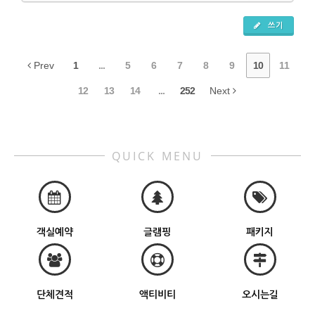
쓰기
Prev
1
...
5
6
7
8
9
10
11
12
13
14
...
252
Next
QUICK MENU
객실예약
글램핑
패키지
단체견적
액티비티
오시는길