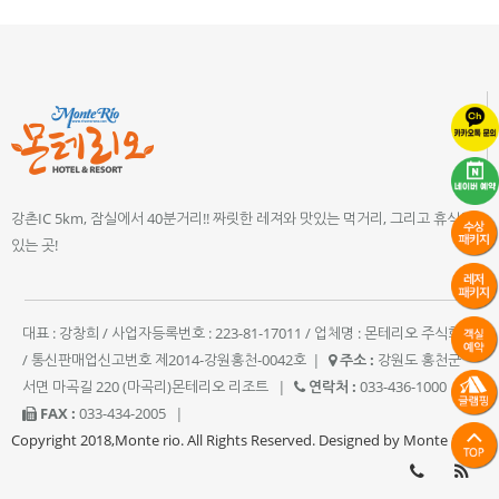
강촌IC 5km, 잠실에서 40분거리!! 짜릿한 레져와 맛있는 먹거리, 그리고 휴식이
있는 곳!
대표 : 강창희 / 사업자등록번호 : 223-81-17011 / 업체명 : 몬테리오 주식회사
/ 통신판매업신고번호 제2014-강원홍천-0042호
|
주소 :
강원도 홍천군
서면 마곡길 220 (마곡리)몬테리오 리조트
|
연락처 :
033-436-1000
|
FAX :
033-434-2005
|
Copyright 2018,Monte rio. All Rights Reserved. Designed by Monte rio.