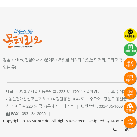
강촌IC 5km, 잠실에서 40분거리!! 짜릿한 레져와 맛있는 먹거리, 그리고 휴식이
있는 곳!
대표 : 강창희 / 사업자등록번호 : 223-81-17011 / 업체명 : 몬테리오 주식회사
/ 통신판매업신고번호 제2014-강원홍천-0042호
|
주소 :
강원도 홍천군
서면 마곡길 220 (마곡리)몬테리오 리조트
|
연락처 :
033-436-1000
|
FAX :
033-434-2005
|
Copyright 2018,Monte rio. All Rights Reserved. Designed by Monte rio.