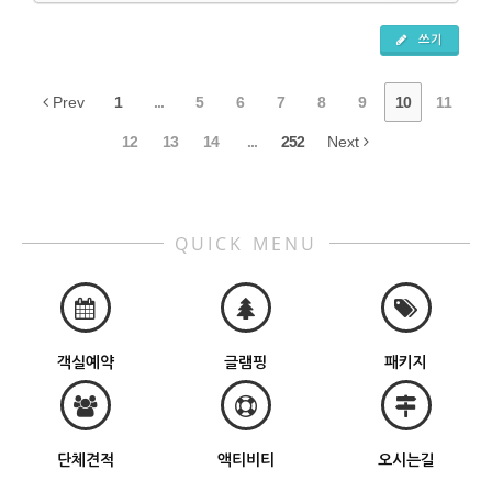
쓰기
Prev
1
...
5
6
7
8
9
10
11
12
13
14
...
252
Next
QUICK MENU
객실예약
글램핑
패키지
단체견적
액티비티
오시는길