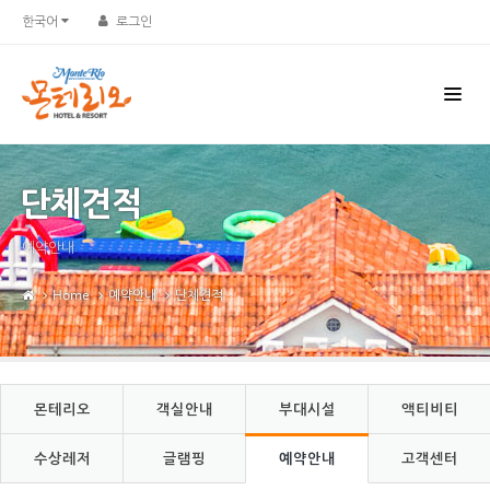
Sketchbook5, 스케치북5
Sketchbook5, 스케치북5
한국어
로그인
단체견적
예약안내
Home
예약안내
단체견적
몬테리오
객실안내
부대시설
액티비티
수상레저
글램핑
예약안내
고객센터