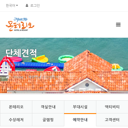
Sketchbook5, 스케치북5
Sketchbook5, 스케치북5
한국어
로그인
단체견적
예약안내
Home
예약안내
단체견적
몬테리오
객실안내
부대시설
액티비티
수상레저
글램핑
예약안내
고객센터