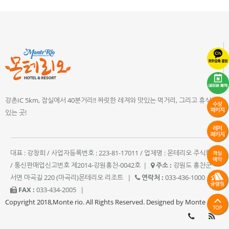
강촌IC 5km, 잠실에서 40분거리!! 짜릿한 레져와 맛있는 먹거리, 그리고 휴식이
있는 곳!
대표 : 강창희 / 사업자등록번호 : 223-81-17011 / 업체명 : 몬테리오 주식회사
/ 통신판매업신고번호 제2014-강원홍천-0042호
|
주소 :
강원도 홍천군
서면 마곡길 220 (마곡리)몬테리오 리조트
|
연락처 :
033-436-1000
|
FAX :
033-434-2005
|
Copyright 2018,Monte rio. All Rights Reserved. Designed by Monte rio.