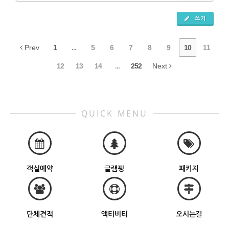
쓰기
Prev
1
...
5
6
7
8
9
10
11
12
13
14
...
252
Next
QUICK MENU
객실예약
글램핑
패키지
단체견적
액티비티
오시는길