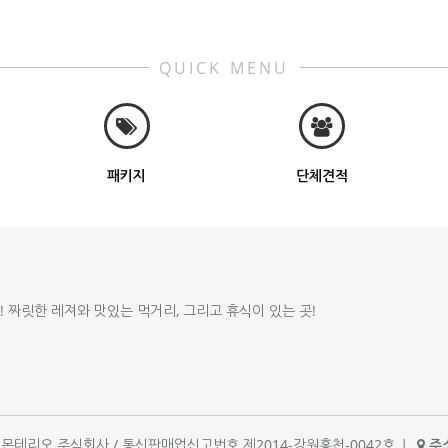
QUICK MENU
패키지
단체견적
!! 짜릿한 레져와 맛있는 먹거리, 그리고 휴식이 있는 곳!
체명 : 몬테리오 주식회사 / 통신판매업신고번호 제2014-강원홍천-0042호
|
주소