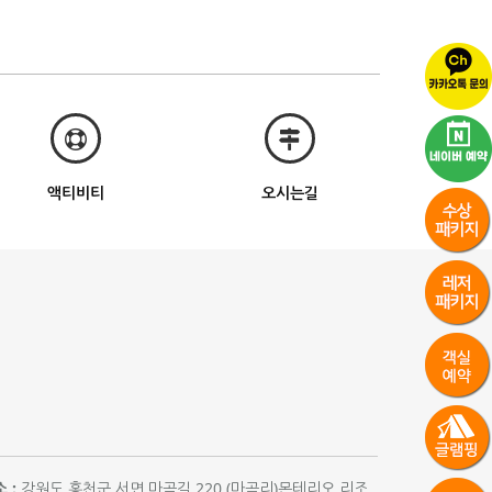
액티비티
오시는길
 :
강원도 홍천군 서면 마곡길 220 (마곡리)몬테리오 리조