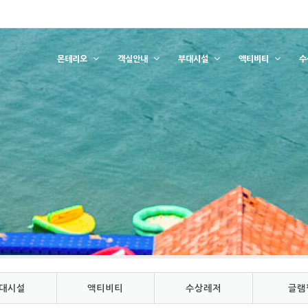
몬테리오
객실안내
부대시설
액티비티
수
대시설
액티비티
수상레저
글램