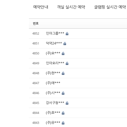
예약안내
객실 실시간 예약
글램핑 실시간 예약
번호
인아그룹***
4852
덕약24***
4851
(주)오***
4850
인아오리***
4849
(주)현***
4848
(주)에***
4847
(주)시***
4846
강서구청***
4845
(주)호***
4844
(주)유***
4843