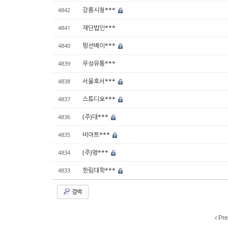
강릉시청***
4842
재단법인***
4841
펑션베이***
4840
우성유통***
4839
서울호서***
4838
스튜디오***
4837
(주)대***
4836
비아트***
4835
(주)명***
4834
한림대학***
4833
검색
Pre