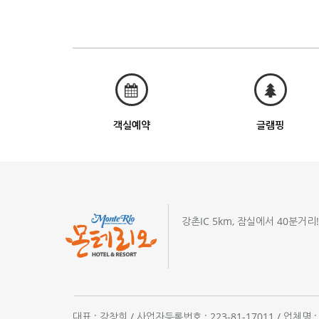
객실예약
글램핑
강촌IC 5km, 잠실에서 40분거리
대표 : 강창희 / 사업자등록번호 : 223-81-17011 / 업