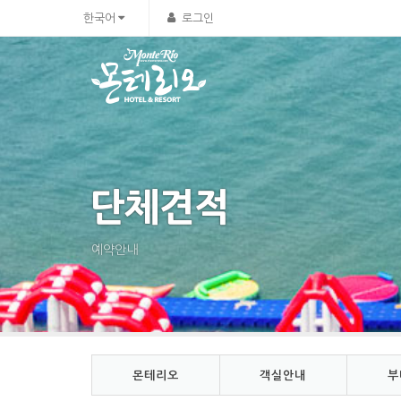
Sketchbook5, 스케치북5
Sketchbook5, 스케치북5
한국어
로그인
단체견적
예약안내
몬테리오
객실안내
부