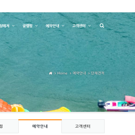
상레저
글램핑
예약안내
고객센터
Home
예약안내
단체견적
핑
예약안내
고객센터