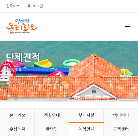
Sketchbook5, 스케치북5
Sketchbook5, 스케치북5
한국어
로그인
단체견적
예약안내
Home
예약안내
단체견적
몬테리오
객실안내
부대시설
액티비티
수상레저
글램핑
예약안내
고객센터