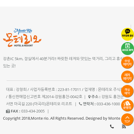
강촌IC 5km, 잠실에서 40분거리!! 짜릿한 레져와 맛있는 먹거리, 그리고 휴식이
있는 곳!
대표 : 강창희 / 사업자등록번호 : 223-81-17011 / 업체명 : 몬테리오 주식회사
/ 통신판매업신고번호 제2014-강원홍천-0042호
|
주소 :
강원도 홍천군
서면 마곡길 220 (마곡리)몬테리오 리조트
|
연락처 :
033-436-1000
|
FAX :
033-434-2005
|
Copyright 2018,Monte rio. All Rights Reserved. Designed by Monte rio.