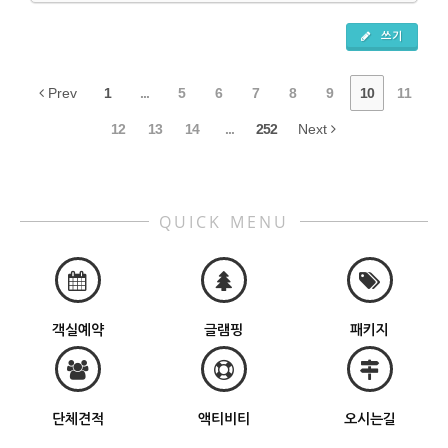
쓰기
Prev
1
...
5
6
7
8
9
10
11
12
13
14
...
252
Next
QUICK MENU
객실예약
글램핑
패키지
단체견적
액티비티
오시는길