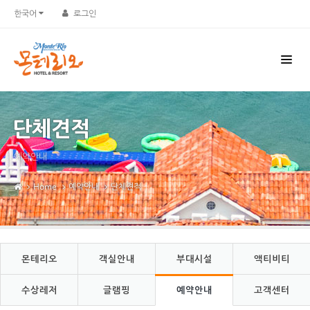
Sketchbook5, 스케치북5
Sketchbook5, 스케치북5
한국어
로그인
단체견적
예약안내
Home
예약안내
단체견적
몬테리오
객실안내
부대시설
액티비티
수상레저
글램핑
예약안내
고객센터