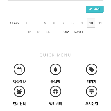
쓰기
Prev
1
...
5
6
7
8
9
10
11
12
13
14
...
252
Next
QUICK MENU
객실예약
글램핑
패키지
단체견적
액티비티
오시는길