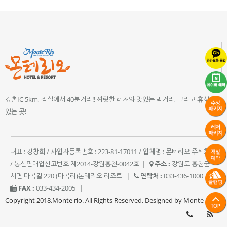
강촌IC 5km, 잠실에서 40분거리!! 짜릿한 레져와 맛있는 먹거리, 그리고 휴식이
있는 곳!
대표 : 강창희 / 사업자등록번호 : 223-81-17011 / 업체명 : 몬테리오 주식회사
/ 통신판매업신고번호 제2014-강원홍천-0042호
|
주소 :
강원도 홍천군
서면 마곡길 220 (마곡리)몬테리오 리조트
|
연락처 :
033-436-1000
|
FAX :
033-434-2005
|
Copyright 2018,Monte rio. All Rights Reserved. Designed by Monte rio.