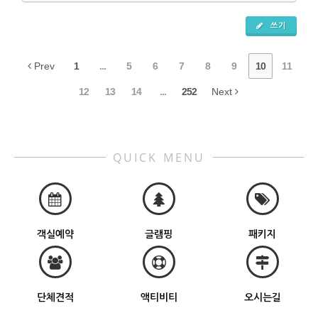
쓰기
Prev
1
...
5
6
7
8
9
10
11
12
13
14
...
252
Next
QUICK MENU
객실예약
글램핑
패키지
단체견적
액티비티
오시는길