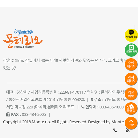
강촌IC 5km, 잠실에서 40분거리!! 짜릿한 레져와 맛있는 먹거리, 그리고 휴식이
있는 곳!
대표 : 강창희 / 사업자등록번호 : 223-81-17011 / 업체명 : 몬테리오 주식회사
/ 통신판매업신고번호 제2014-강원홍천-0042호
|
주소 :
강원도 홍천군
서면 마곡길 220 (마곡리)몬테리오 리조트
|
연락처 :
033-436-1000
|
FAX :
033-434-2005
|
Copyright 2018,Monte rio. All Rights Reserved. Designed by Monte rio.