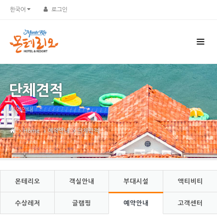
Sketchbook5, 스케치북5
Sketchbook5, 스케치북5
한국어
로그인
단체견적
예약안내
Home
예약안내
단체견적
몬테리오
객실안내
부대시설
액티비티
수상레저
글램핑
예약안내
고객센터