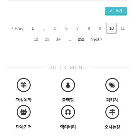
쓰기
Prev
1
...
5
6
7
8
9
10
11
12
13
14
...
252
Next
QUICK MENU
객실예약
글램핑
패키지
단체견적
액티비티
오시는길