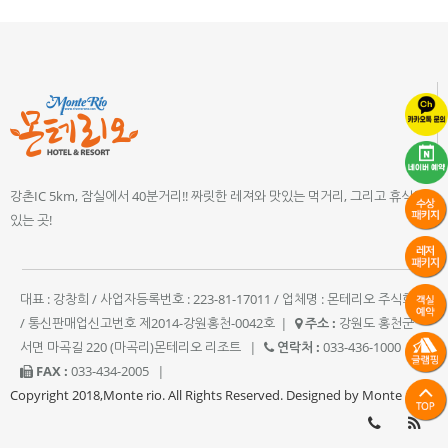
강촌IC 5km, 잠실에서 40분거리!! 짜릿한 레져와 맛있는 먹거리, 그리고 휴식이
있는 곳!
대표 : 강창희 / 사업자등록번호 : 223-81-17011 / 업체명 : 몬테리오 주식회사
/ 통신판매업신고번호 제2014-강원홍천-0042호
|
주소 :
강원도 홍천군
서면 마곡길 220 (마곡리)몬테리오 리조트
|
연락처 :
033-436-1000
|
FAX :
033-434-2005
|
Copyright 2018,Monte rio. All Rights Reserved. Designed by Monte rio.