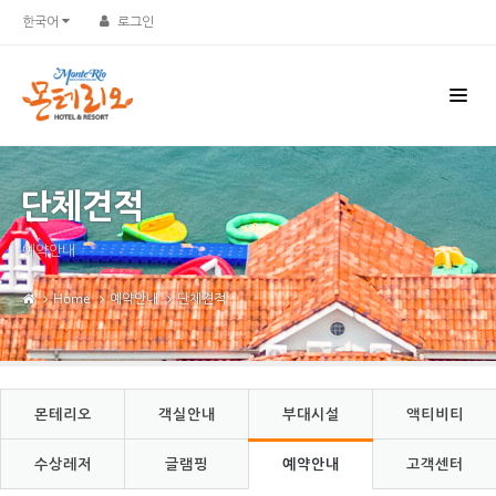
Sketchbook5, 스케치북5
Sketchbook5, 스케치북5
한국어
로그인
단체견적
예약안내
Home
예약안내
단체견적
몬테리오
객실안내
부대시설
액티비티
수상레저
글램핑
예약안내
고객센터