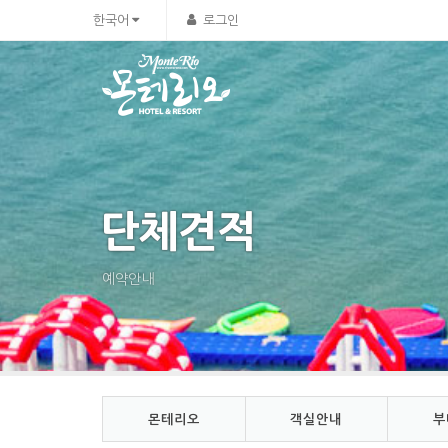
Sketchbook5, 스케치북5
Sketchbook5, 스케치북5
한국어
로그인
단체견적
예약안내
몬테리오
객실안내
부