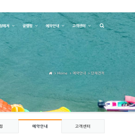
상레저
글램핑
예약안내
고객센터
Home
예약안내
단체견적
핑
예약안내
고객센터