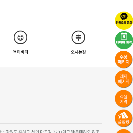
액티비티
오시는길
 :
강원도 홍천군 서면 마곡길 220 (마곡리)몬테리오 리조