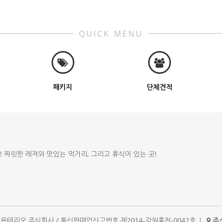
QUICK MENU
패키지
단체견적
!! 짜릿한 레져와 맛있는 먹거리, 그리고 휴식이 있는 곳!
체명 : 몬테리오 주식회사 / 통신판매업신고번호 제2014-강원홍천-0042호
|
주소