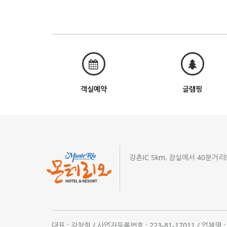
객실예약
글램핑
강촌IC 5km, 잠실에서 40분거리
대표 : 강창희 / 사업자등록번호 : 223-81-17011 / 업