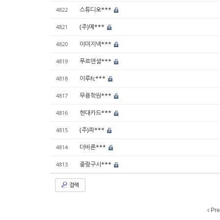
스튜디오***
4822
(주)메***
4821
이미지넥***
4820
푸르덴셜***
4819
이루fc***
4818
무용학원***
4817
현대카드***
4816
(주)파***
4815
더바론***
4814
중랑구시***
4813
검색
Pre