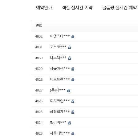
예약안내
객실 실시간 예약
글램핑 실시간 예약
번호
이엠스타***
4832
포스코***
4831
나노텍***
4830
서울아산***
4829
네오트랜***
4828
(주)태***
4827
이지크럽***
4826
삼정회계***
4825
빌리지***
4824
서울대병***
4823