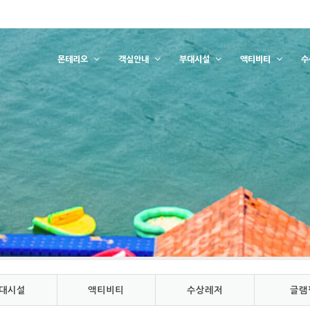
몬테리오
객실안내
부대시설
액티비티
수
대시설
액티비티
수상레저
글램