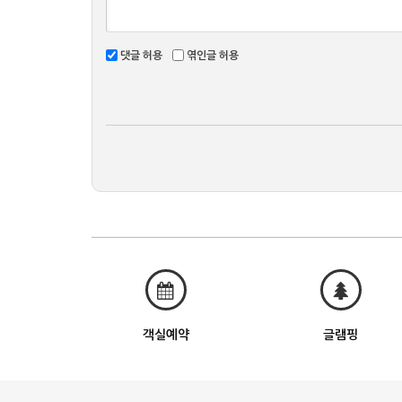
댓글 허용
엮인글 허용
객실예약
글램핑