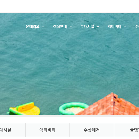
몬테리오
객실안내
부대시설
액티비티
수
대시설
액티비티
수상레저
글램