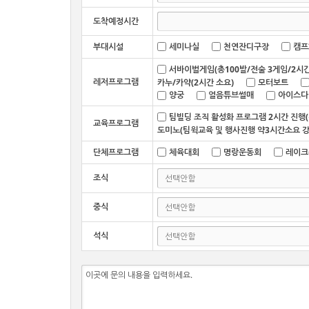
도착예정시간
세미나실
천연잔디구장
캠프
부대시설
서바이벌게임(총100발/전술 3게임/2시간
레저프로그램
카누/카약(2시간 소요)
모터보트
양궁
얼음튜브썰매
아이스다
팀빌딩 조직 활성화 프로그램 2시간 진행
교육프로그램
도미노(팀윅교육 및 행사진행 약3시간소요 강
체육대회
명랑운동회
레이크
단체프로그램
조식
중식
석식