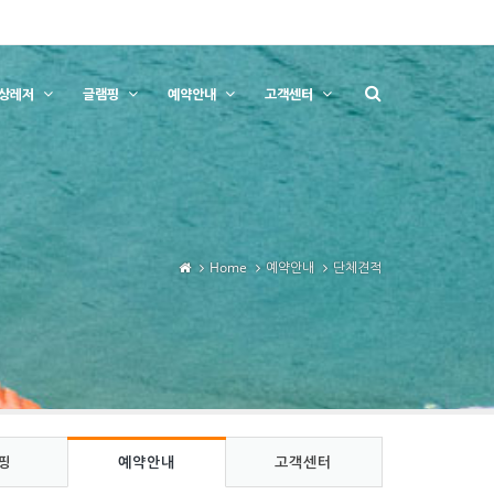
상레저
글램핑
예약안내
고객센터
Home
예약안내
단체견적
핑
예약안내
고객센터