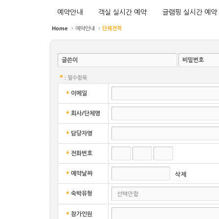
예약안내
객실 실시간 예약
글램핑 실시간 예약
Home
예약안내
단체견적
글쓴이
비밀번호
*
: 필수항목
*
이메일
*
회사/단체명
*
담당자명
*
전화번호
*
예약날짜
*
숙박유형
*
참가인원