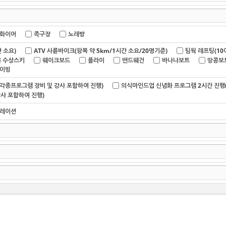
화이어
족구장
노래방
 소요)
ATV 사륜바이크(왕복 약 5km/1시간 소요/20명기준)
팀웍 래프팅(10
수상스키
웨이크보드
플라이
밴드웨건
바나나보트
땅콩보
이빙
(각종프로그램 장비 및 강사 포함하여 진행)
의식마인드업 신념화 프로그램 2시간 진행(
사 포함하여 진행)
레이션