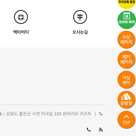
액티비티
오시는길
 :
강원도 홍천군 서면 마곡길 220 몬테리오 리조트
|