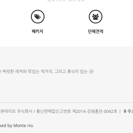
패키지
단체견적
!! 짜릿한 레져와 맛있는 먹거리, 그리고 휴식이 있는 곳!
체명 : 몬테리오 주식회사 / 통신판매업신고번호 제2014-강원홍천-0042호
|
주소
|
ned by Monte rio.