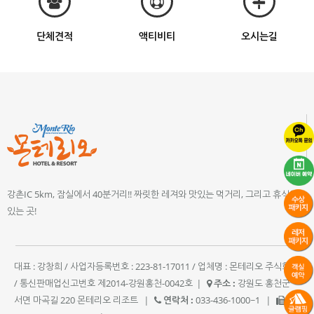
단체견적
액티비티
오시는길
강촌IC 5km, 잠실에서 40분거리!! 짜릿한 레져와 맛있는 먹거리, 그리고 휴식이
있는 곳!
대표 : 강창희 / 사업자등록번호 : 223-81-17011 / 업체명 : 몬테리오 주식회사
/ 통신판매업신고번호 제2014-강원홍천-0042호
|
주소 :
강원도 홍천군
서면 마곡길 220 몬테리오 리조트
|
연락처 :
033-436-1000~1
|