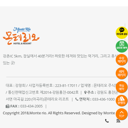
강촌IC 5km, 잠실에서 40분거리!! 짜릿한 레져와 맛있는 먹거리, 그리고 휴식이
있는 곳!
대표 : 강창희 / 사업자등록번호 : 223-81-17011 / 업체명 : 몬테리오 주식회사
/ 통신판매업신고번호 제2014-강원홍천-0042호
|
주소 :
강원도 홍천군
서면 마곡길 220 (마곡리)몬테리오 리조트
|
연락처 :
033-436-1000
|
FAX :
033-434-2005
|
Copyright 2018,Monte rio. All Rights Reserved. Designed by Monte rio.