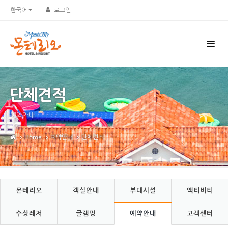
Sketchbook5, 스케치북5
Sketchbook5, 스케치북5
한국어
로그인
단체견적
예약안내
Home
예약안내
단체견적
몬테리오
객실안내
부대시설
액티비티
수상레저
글램핑
예약안내
고객센터