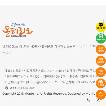
강촌IC 5km, 잠실에서 40분거리!! 짜릿한 레져와 맛있는 먹거리, 그리고 휴식이
있는 곳!
대표 : 강창희 / 사업자등록번호 : 223-81-17011 / 업체명 : 몬테리오 주식회사
/ 통신판매업신고번호 제2014-강원홍천-0042호
|
주소 :
강원도 홍천군
서면 마곡길 220 (마곡리)몬테리오 리조트
|
연락처 :
033-436-1000
|
FAX :
033-434-2005
|
Copyright 2018,Monte rio. All Rights Reserved. Designed by Monte rio.