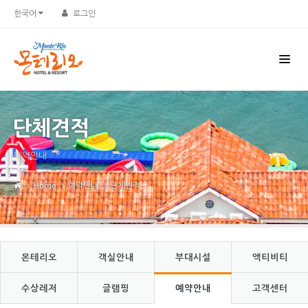
Sketchbook5, 스케치북5
Sketchbook5, 스케치북5
한국어
로그인
단체견적
예약안내
Home
예약안내
단체견적
몬테리오
객실안내
부대시설
액티비티
수상레저
글램핑
예약안내
고객센터