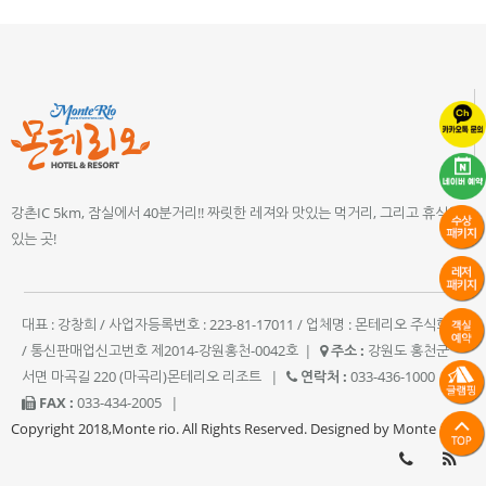
강촌IC 5km, 잠실에서 40분거리!! 짜릿한 레져와 맛있는 먹거리, 그리고 휴식이
있는 곳!
대표 : 강창희 / 사업자등록번호 : 223-81-17011 / 업체명 : 몬테리오 주식회사
/ 통신판매업신고번호 제2014-강원홍천-0042호
|
주소 :
강원도 홍천군
서면 마곡길 220 (마곡리)몬테리오 리조트
|
연락처 :
033-436-1000
|
FAX :
033-434-2005
|
Copyright 2018,Monte rio. All Rights Reserved. Designed by Monte rio.