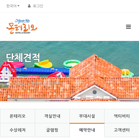
Sketchbook5, 스케치북5
Sketchbook5, 스케치북5
한국어
로그인
단체견적
예약안내
Home
예약안내
단체견적
몬테리오
객실안내
부대시설
액티비티
수상레저
글램핑
예약안내
고객센터