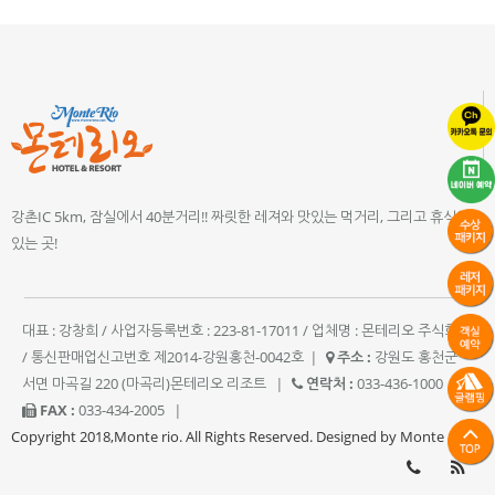
강촌IC 5km, 잠실에서 40분거리!! 짜릿한 레져와 맛있는 먹거리, 그리고 휴식이
있는 곳!
대표 : 강창희 / 사업자등록번호 : 223-81-17011 / 업체명 : 몬테리오 주식회사
/ 통신판매업신고번호 제2014-강원홍천-0042호
|
주소 :
강원도 홍천군
서면 마곡길 220 (마곡리)몬테리오 리조트
|
연락처 :
033-436-1000
|
FAX :
033-434-2005
|
Copyright 2018,Monte rio. All Rights Reserved. Designed by Monte rio.