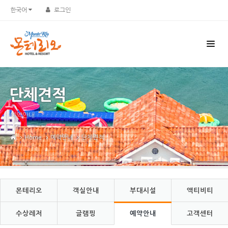
Sketchbook5, 스케치북5
Sketchbook5, 스케치북5
한국어
로그인
단체견적
예약안내
Home
예약안내
단체견적
몬테리오
객실안내
부대시설
액티비티
수상레저
글램핑
예약안내
고객센터