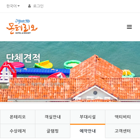
Sketchbook5, 스케치북5
Sketchbook5, 스케치북5
한국어
로그인
단체견적
예약안내
Home
예약안내
단체견적
몬테리오
객실안내
부대시설
액티비티
수상레저
글램핑
예약안내
고객센터