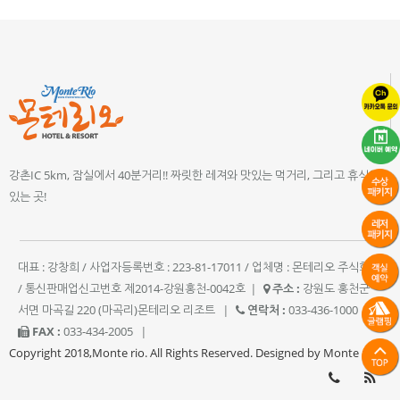
강촌IC 5km, 잠실에서 40분거리!! 짜릿한 레져와 맛있는 먹거리, 그리고 휴식이
있는 곳!
대표 : 강창희 / 사업자등록번호 : 223-81-17011 / 업체명 : 몬테리오 주식회사
/ 통신판매업신고번호 제2014-강원홍천-0042호
|
주소 :
강원도 홍천군
서면 마곡길 220 (마곡리)몬테리오 리조트
|
연락처 :
033-436-1000
|
FAX :
033-434-2005
|
Copyright 2018,Monte rio. All Rights Reserved. Designed by Monte rio.