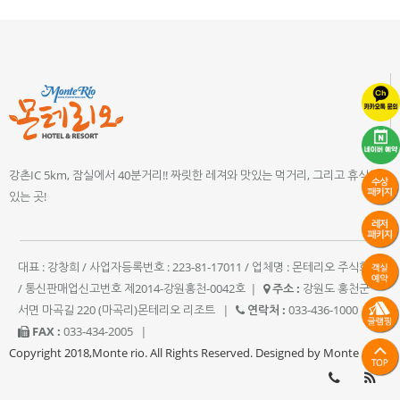
강촌IC 5km, 잠실에서 40분거리!! 짜릿한 레져와 맛있는 먹거리, 그리고 휴식이
있는 곳!
대표 : 강창희 / 사업자등록번호 : 223-81-17011 / 업체명 : 몬테리오 주식회사
/ 통신판매업신고번호 제2014-강원홍천-0042호
|
주소 :
강원도 홍천군
서면 마곡길 220 (마곡리)몬테리오 리조트
|
연락처 :
033-436-1000
|
FAX :
033-434-2005
|
Copyright 2018,Monte rio. All Rights Reserved. Designed by Monte rio.