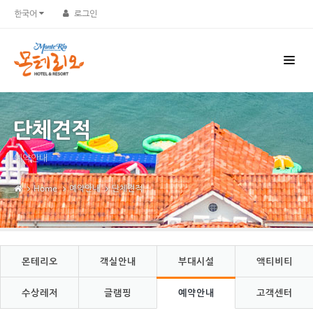
Sketchbook5, 스케치북5
Sketchbook5, 스케치북5
한국어
로그인
단체견적
예약안내
Home
예약안내
단체견적
몬테리오
객실안내
부대시설
액티비티
수상레저
글램핑
예약안내
고객센터